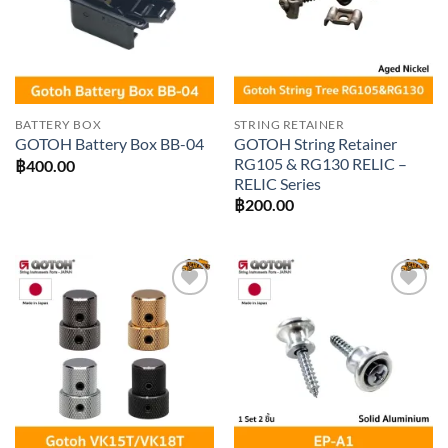
BATTERY BOX
STRING RETAINER
GOTOH String Retainer
GOTOH Battery Box BB-04
RG105 & RG130 RELIC –
฿
400.00
RELIC Series
฿
200.00
Add to
Add to
wishlist
wishlist