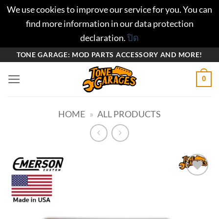
We use cookies to improve our service for you. You can
find more information in our data protection
declaration.
ปิด
ข้าม
TONE GARAGE: MOD PARTS ACCESSORY AND MORE!
ไป
0
ยัง
เนื้อหา
HOME
»
ALL PRODUCTS
Add to
wishlist