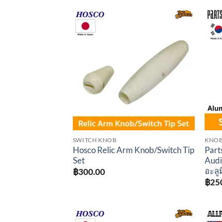
Add to
wishlist
SWITCH KNOB
KNO
Hosco Relic Arm Knob/Switch Tip
Part
Set
Audi
อะลู
฿
300.00
฿
25