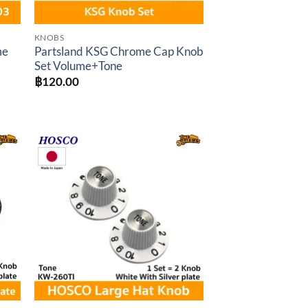
KNOBS
me
Partsland KSG Chrome Cap Knob
Set Volume+Tone
฿
120.00
to
Add to
ist
wishlist