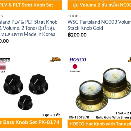
BS
KNOBS
sland PLV & PLT Strat Knob
WSC Partsland NC003 Volu
1 Volume, 2 Tone) ปุ่มโวลุ่ม
Stack Knob Gold
โทนสแตรท Made in Korea
฿
200.00
0.00
Add to
Add 
wishlist
wishl