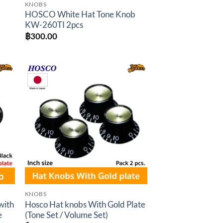
KNOBS
HOSCO White Hat Tone Knob
KW-260TI 2pcs
฿
300.00
to
Add to
ist
wishlist
KNOBS
with
Hosco Hat knobs With Gold Plate
e
(Tone Set / Volume Set)