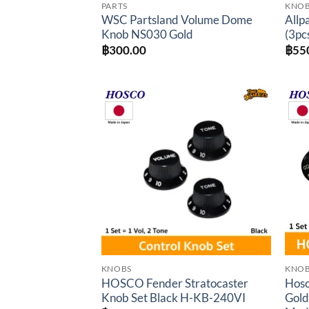
PARTS
KNO
WSC Partsland Volume Dome
Allp
Knob NS030 Gold
(3pc
฿
300.00
฿
55
Add to
wishlist
KNOBS
KNO
HOSCO Fender Stratocaster
Hosc
Knob Set Black H-KB-240VI
Gold