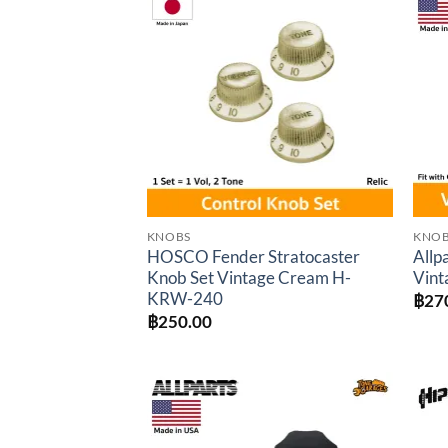
Add to
wishlist
KNOBS
KNO
HOSCO Fender Stratocaster
Allp
Knob Set Vintage Cream H-
Vint
KRW-240
฿
27
฿
250.00
Add to