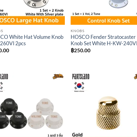
BS
KNOBS
CO White Hat Volume Knob
HOSCO Fender Stratocaster
260VI 2pcs
Knob Set White H-KW-240V
0.00
฿
250.00
Add to
Add 
wishlist
wishl