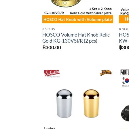
KNOBS
KNO
HOSCO Volume Hat Knob Relic
HOS
Gold KG-130VSI/R (2 pcs)
KW-
฿
300.00
฿
30
Add to
wishlist