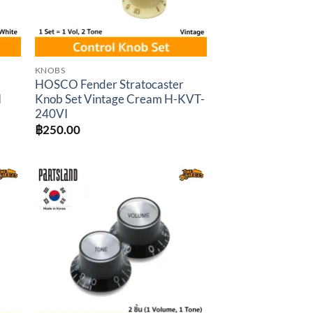
KNOBS
HOSCO Fender Stratocaster
I
Knob Set Vintage Cream H-KVT-
240VI
฿
250.00
to
Add to
ist
wishlist