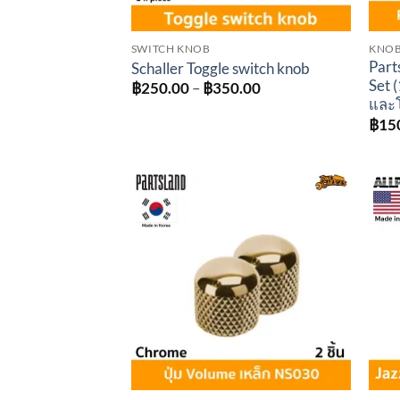
SWITCH KNOB
KNO
Part
Schaller Toggle switch knob
Set (
Price
฿
250.00
–
฿
350.00
range:
และ
฿250.00
฿
15
through
฿350.00
Add to
wishlist