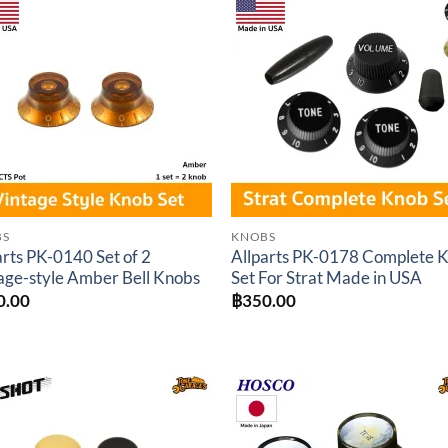
Add to
Add 
wishlist
wishl
BS
KNOBS
arts PK-0140 Set of 2
Allparts PK-0178 Complete 
age-style Amber Bell Knobs
Set For Strat Made in USA
0.00
฿
350.00
Add to
Add 