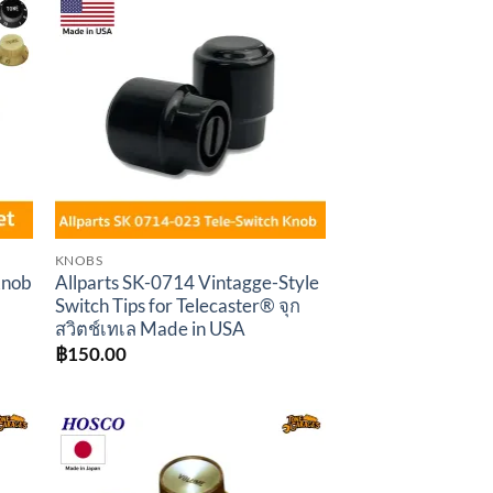
to
Add to
ist
wishlist
KNOBS
Knob
Allparts SK-0714 Vintagge-Style
Switch Tips for Telecaster® จุก
สวิตช์เทเล Made in USA
฿
150.00
to
Add to