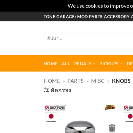
We use cookies to improve ou
ข้าม
TONE GARAGE: MOD PARTS ACCESSORY 
ไป
ยัง
ค้นหา:
เนื้อหา
HOME
ALL
PEDALS
PICKUPS
D
HOME
»
PARTS
»
MISC
»
KNOBS
คัดกรอง
Add to
wishlist