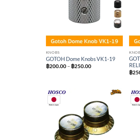
KNOBS
KNO
GOT
GOTOH Dome Knobs VK1-19
RELI
Price
฿
200.00
–
฿
250.00
range:
฿
25
฿200.00
through
฿250.00
Add to
wishlist