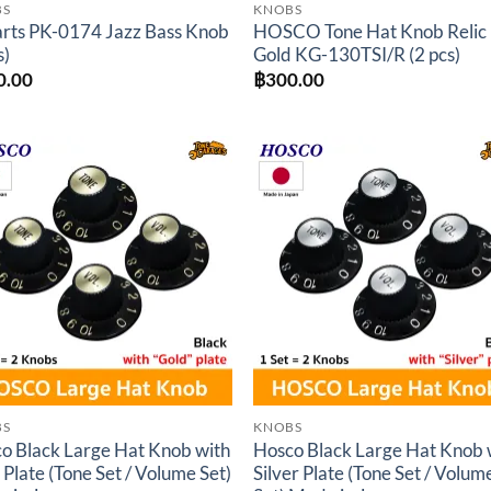
BS
KNOBS
arts PK-0174 Jazz Bass Knob
HOSCO Tone Hat Knob Relic
s)
Gold KG-130TSI/R (2 pcs)
0.00
฿
300.00
Add to
Add 
wishlist
wishl
BS
KNOBS
o Black Large Hat Knob with
Hosco Black Large Hat Knob 
 Plate (Tone Set / Volume Set)
Silver Plate (Tone Set / Volum