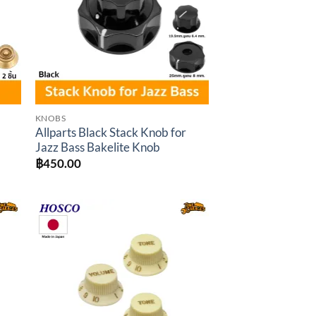
KNOBS
Allparts Black Stack Knob for
Jazz Bass Bakelite Knob
฿
450.00
to
Add to
ist
wishlist