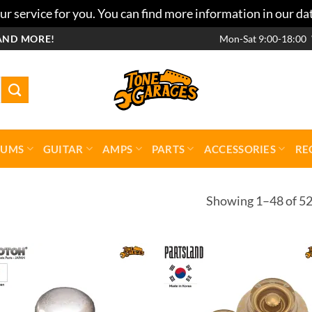
r service for you. You can find more information in our da
AND MORE!
Mon-Sat 9:00-18:00
RUMS
GUITAR
AMPS
PARTS
ACCESSORIES
RE
Showing 1–48 of 52
Add to
Add 
wishlist
wishl