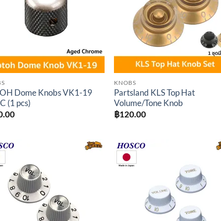
BS
KNOBS
OH Dome Knobs VK1-19
Partsland KLS Top Hat
C (1 pcs)
Volume/Tone Knob
0.00
฿
120.00
Add to
Add 
wishlist
wishl