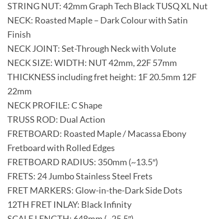
STRING NUT: 42mm Graph Tech Black TUSQ XL Nut
NECK: Roasted Maple – Dark Colour with Satin
Finish
NECK JOINT: Set-Through Neck with Volute
NECK SIZE: WIDTH: NUT 42mm, 22F 57mm
THICKNESS including fret height: 1F 20.5mm 12F
22mm
NECK PROFILE: C Shape
TRUSS ROD: Dual Action
FRETBOARD: Roasted Maple / Macassa Ebony
Fretboard with Rolled Edges
FRETBOARD RADIUS: 350mm (~13.5″)
FRETS: 24 Jumbo Stainless Steel Frets
FRET MARKERS: Glow-in-the-Dark Side Dots
12TH FRET INLAY: Black Infinity
SCALE LENGTH: 648mm (~25.5″)