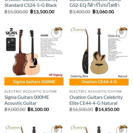
Standard CS24-5-G Black
GS2-EQ กีต้าร์โปร่งไฟฟ้า
Original
Current
Original
Current
฿
15,000.00
฿
13,500.00
฿
3,400.00
฿
3,060.00
price
price
price
price
was:
is:
was:
is:
฿15,000.00.
฿13,500.00.
฿3,400.00.
฿3,060.0
Add to
Add to
wishlist
wishlist
ELECTRIC ACOUSTIC GUITAR
ELECTRIC ACOUSTIC GUITAR
Sigma Guitars 000ME
Ovation Guitars Celebrity
Acoustic Guitar
Elite CE44-4-G Natural
Original
Current
Original
Curre
฿
9,000.00
฿
8,100.00
฿
16,500.00
฿
14,850.00
price
price
price
price
was:
is:
was:
is:
฿9,000.00.
฿8,100.00.
฿16,500.00.
฿14,85