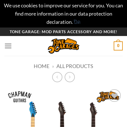
We use cookies to improve our service for you. You can
find more information in our data protection
declaration.
ปิด
ข้าม
TONE GARAGE: MOD PARTS ACCESSORY AND MORE!
ไป
0
ยัง
เนื้อหา
HOME
»
ALL PRODUCTS
Add to
wishlist