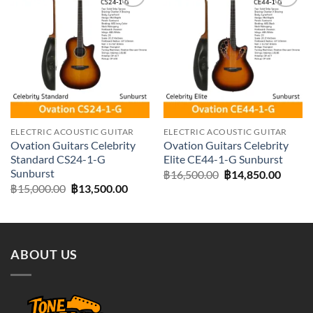
Add to
Add to
wishlist
wishlist
ELECTRIC ACOUSTIC GUITAR
ELECTRIC ACOUSTIC GUITAR
Ovation Guitars Celebrity
Ovation Guitars Celebrity
Standard CS24-1-G
Elite CE44-1-G Sunburst
Sunburst
Original
Curre
฿
16,500.00
฿
14,850.00
price
price
Original
Current
฿
15,000.00
฿
13,500.00
was:
is:
price
price
฿16,500.00.
฿14,85
was:
is:
฿15,000.00.
฿13,500.00.
ABOUT US