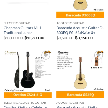
ELECTRIC GUITAR
ACOUSTIC GUITAR
Chapman Guitars ML1
Baracuda Acoustic Guitar D-
Traditional Lunar
300EQ กีต้าร์โปร่งไฟฟ้า
Original
Current
Original
Current
฿
17,000.00
฿
13,600.00
฿
3,500.00
฿
3,150.00
price
price
price
price
was:
is:
was:
is:
฿17,000.00.
฿13,600.00.
฿3,500.00.
฿3,150.0
Add to
Add to
wishlist
wishlist
ELECTRIC ACOUSTIC GUITAR
ACOUSTIC GUITAR
Ovation Guitars Celebrity
Baracuda Acoustic Guitar