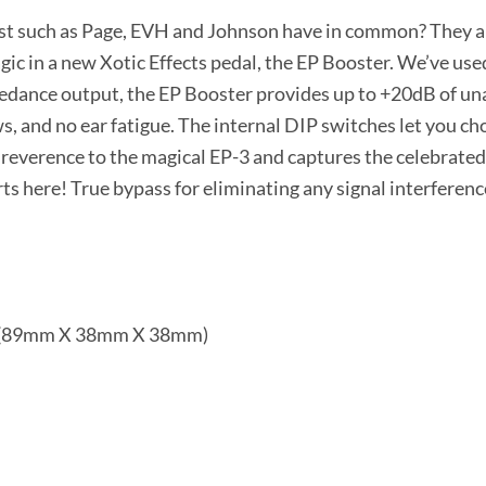
st such as Page, EVH and Johnson have in common? They al
ic in a new Xotic Effects pedal, the EP Booster. We’ve used
pedance output, the EP Booster provides up to +20dB of un
, and no ear fatigue. The internal DIP switches let you ch
s reverence to the magical EP-3 and captures the celebrate
ts here! True bypass for eliminating any signal interferen
5″ (89mm X 38mm X 38mm)