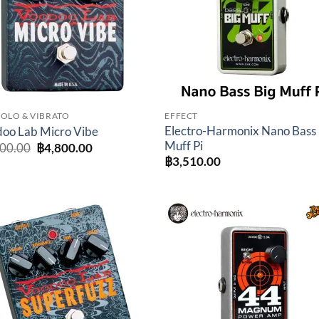
OLO & VIBRATO
EFFECT
Electro-Harmonix Nano Bass 
oo Lab Micro Vibe
Muff Pi
Original
Current
000.00
฿
4,800.00
price
price
฿
3,510.00
was:
is:
฿6,000.00.
฿4,800.00.
Add to
Add 
wishlist
wishl