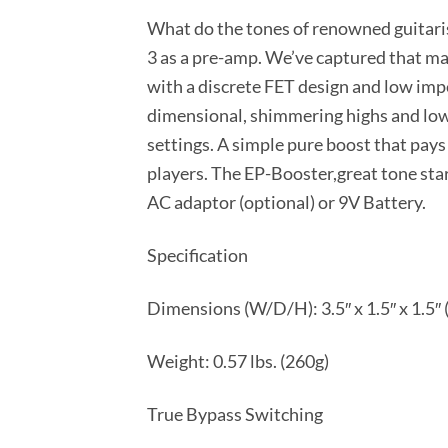
What do the tones of renowned guitari
3 as a pre-amp. We’ve captured that mag
with a discrete FET design and low im
dimensional, shimmering highs and lows
settings. A simple pure boost that pay
players. The EP-Booster,great tone star
AC adaptor (optional) or 9V Battery.
Specification
Dimensions (W/D/H): 3.5″ x 1.5″ x 1.
Weight: 0.57 lbs. (260g)
True Bypass Switching