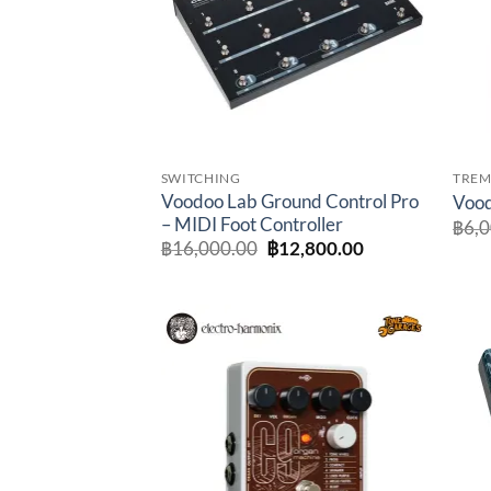
SWITCHING
TREM
Voodoo Lab Ground Control Pro
Vood
– MIDI Foot Controller
฿
6,
Original
Current
฿
16,000.00
฿
12,800.00
price
price
was:
is:
฿16,000.00.
฿12,800.00.
Add to
wishlist