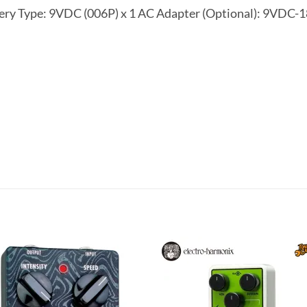
 Type: 9VDC (006P) x 1 AC Adapter (Optional): 9VDC-1
Add to
Add 
wishlist
wishl