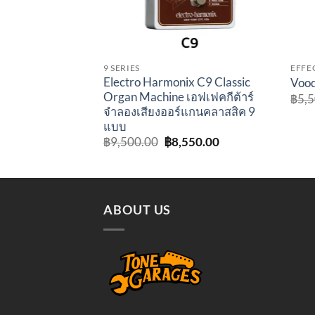
9 SERIES
EFFE
Electro Harmonix C9 Classic
Vood
Organ Machine เอฟเฟคกีต้าร์
฿
5,
จำลองเสียงออร์แกนคลาสสิค 9
แบบ
Original
Current
฿
9,500.00
฿
8,550.00
price
price
was:
is:
฿9,500.00.
฿8,550.00.
ABOUT US