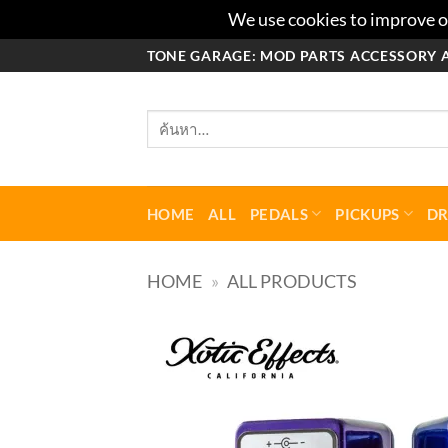
We use cookies to improve ou
ข้าม
TONE GARAGE: MOD PARTS ACCESSORY 
ไป
ยัง
ค้นหา:
เนื้อหา
HOME
ALL
PEDALS
PICKUPS
D
HOME
»
ALL PRODUCTS