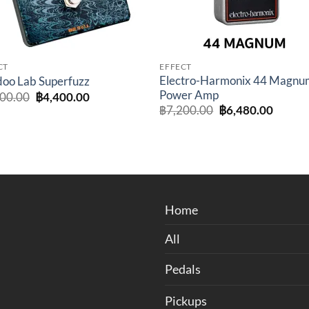
CT
EFFECT
Electro-Harmonix 44 Magnu
oo Lab Superfuzz
Power Amp
Original
Current
500.00
฿
4,400.00
price
price
Original
Curren
฿
7,200.00
฿
6,480.00
was:
is:
price
price
฿5,500.00.
฿4,400.00.
was:
is:
฿7,200.00.
฿6,480
Home
All
Pedals
Pickups