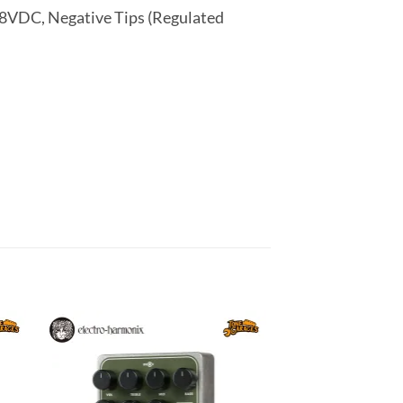
8VDC, Negative Tips (Regulated
to
Add to
ist
wishlist