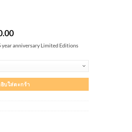
nal
Current
0.00
price
5 year anniversary Limited Editions
is:
0.00.
฿5,400.00.
ยิบใส่ตะกร้า