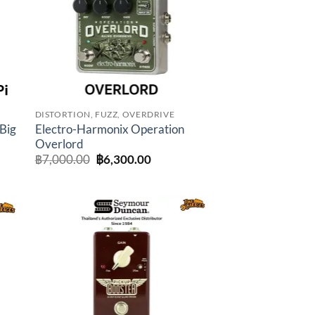
DISTORTION, FUZZ, OVERDRIVE
Big
Electro-Harmonix Operation
Overlord
Original
Current
฿
7,000.00
฿
6,300.00
price
price
was:
is:
฿7,000.00.
฿6,300.00.
to
Add to
ist
wishlist