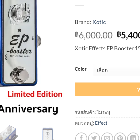
Brand:
Xotic
Origi
6,000.00
5,40
฿
฿
price
Xotic Effects EP Booster 1
was:
฿6,00
Color
ห
รหัสสินค้า:
ไม่ระบุ
หมวดหมู่:
Effect