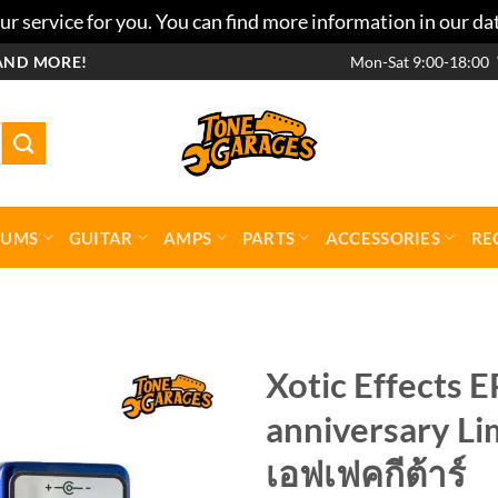
r service for you. You can find more information in our da
AND MORE!
Mon-Sat 9:00-18:00
RUMS
GUITAR
AMPS
PARTS
ACCESSORIES
RE
Xotic Effects 
anniversary Li
Add to
wishlist
เอฟเฟคกีต้าร์