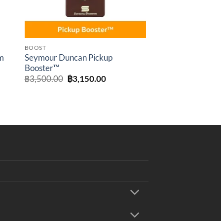
BOOST
m
Seymour Duncan Pickup
Booster™
t
Original
Current
฿
3,500.00
฿
3,150.00
price
price
was:
is:
.00.
฿3,500.00.
฿3,150.00.