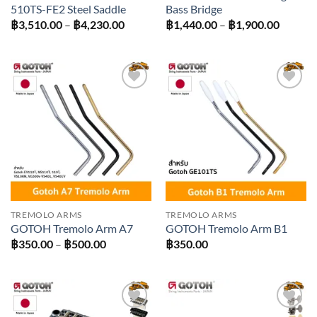
510TS-FE2 Steel Saddle
Bass Bridge
Price
Price
฿
3,510.00
–
฿
4,230.00
฿
1,440.00
–
฿
1,900.00
range:
range:
฿3,510.00
฿1,440
through
throug
฿4,230.00
฿1,900
Add to
Add to
wishlist
wishlist
TREMOLO ARMS
TREMOLO ARMS
GOTOH Tremolo Arm A7
GOTOH Tremolo Arm B1
Price
฿
350.00
–
฿
500.00
฿
350.00
range:
฿350.00
through
฿500.00