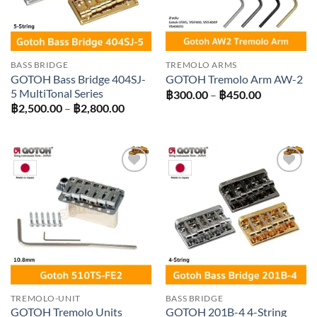
BASS BRIDGE
TREMOLO ARMS
GOTOH Bass Bridge 404SJ-
GOTOH Tremolo Arm AW-2
5 MultiTonal Series
Price
฿
300.00
–
฿
450.00
range:
Price
฿
2,500.00
–
฿
2,800.00
฿300.00
range:
through
฿2,500.00
฿450.00
through
฿2,800.00
Add to
Add to
wishlist
wishlist
TREMOLO-UNIT
BASS BRIDGE
GOTOH Tremolo Units
GOTOH 201B-4 4-String