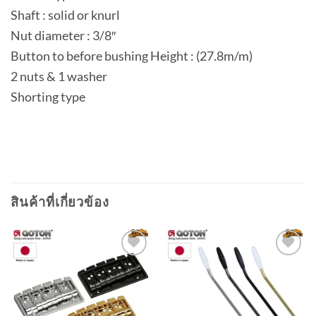
Shaft : solid or knurl
Nut diameter : 3/8″
Button to before bushing Height : (27.8m/m)
2 nuts & 1 washer
Shorting type
สินค้าที่เกี่ยวข้อง
Add to
Add to
wishlist
wishlist