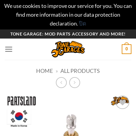
We use cookies to improve our service for you. You can
find more information in our data protection
declaration.
ปิด
ข้าม
TONE GARAGE: MOD PARTS ACCESSORY AND MORE!
ไป
0
ยัง
เนื้อหา
HOME
»
ALL PRODUCTS
Add to
wishlist