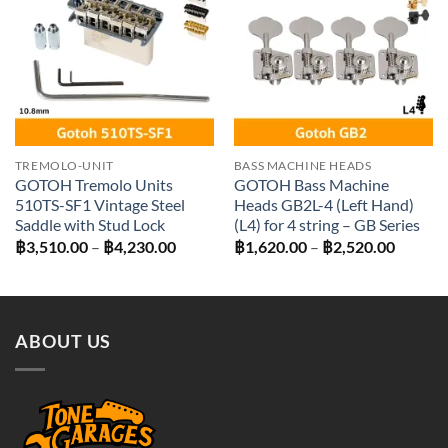
Add to
Add to
wishlist
wishlist
TREMOLO-UNIT
BASS MACHINE HEADS
GOTOH Tremolo Units
GOTOH Bass Machine
510TS-SF1 Vintage Steel
Heads GB2L-4 (Left Hand)
Saddle with Stud Lock
(L4) for 4 string – GB Series
Price
Price
฿
3,510.00
–
฿
4,230.00
฿
1,620.00
–
฿
2,520.00
range:
range:
฿3,510.00
฿1,620
through
throug
฿4,230.00
฿2,520
ABOUT US