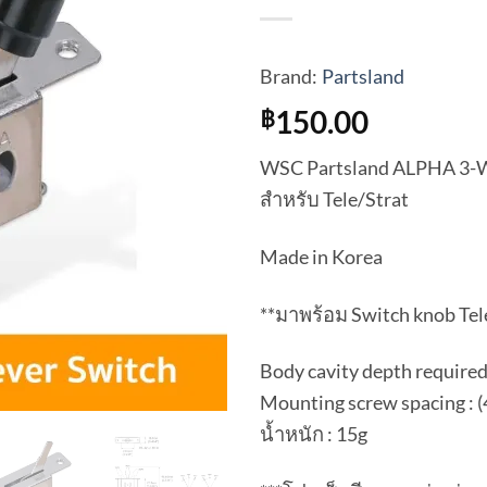
Brand:
Partsland
150.00
฿
WSC Partsland ALPHA 3-Wa
สำหรับ Tele/Strat
Made in Korea
**มาพร้อม Switch knob Tel
Body cavity depth required
Mounting screw spacing : 
น้ำหนัก : 15g