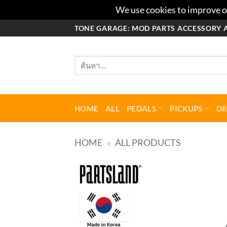
We use cookies to improve ou
ข้าม
TONE GARAGE: MOD PARTS ACCESSORY 
ไป
ยัง
ค้นหา:
เนื้อหา
HOME
ALL
PEDALS
PICKUPS
D
HOME
»
ALL PRODUCTS