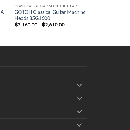
CLASSICAL GUITAR MACHINE HEADS
1A
GOTOH Classical Guitar Machine
Heads 35G1600
Price
฿
2,160.00
–
฿
2,610.00
:
range:
0.00
฿2,160.00
gh
through
0.00
฿2,610.00