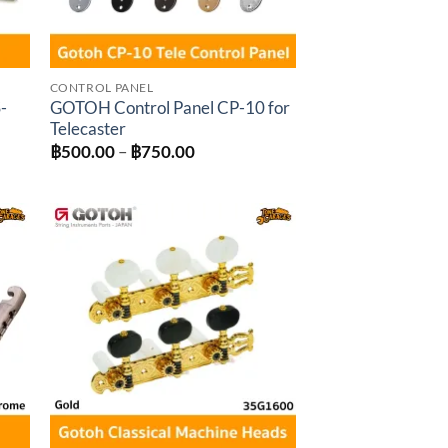
CONTROL PANEL
-
GOTOH Control Panel CP-10 for
Telecaster
Price
฿
500.00
–
฿
750.00
:
range:
0.00
฿500.00
gh
through
0.00
฿750.00
to
Add to
ist
wishlist