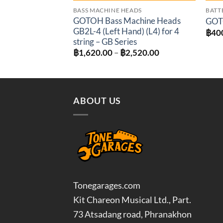
BASS MACHINE HEADS
BATT
GOTOH Bass Machine Heads
GOT
GB2L-4 (Left Hand) (L4) for 4
฿
40
string – GB Series
Price
฿
1,620.00
–
฿
2,520.00
range:
฿1,620.00
through
฿2,520.00
ABOUT US
Tonegarages.com
Kit Chareon Musical Ltd., Part.
73 Atsadang road, Phranakhon