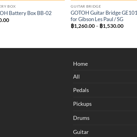
ERY BOX
GUITAR BRIDGE
GOTOH Guitar Bridge GE10
OH Battery Box BB-02
for Gibson Les Paul / SG
0.00
Price
฿
1,260.00
–
฿
1,530.00
range
฿1,26
throu
฿1,53
Home
All
Pedals
Pickups
Drums
Guitar