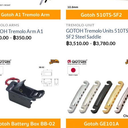
OLO ARMS
TREMOLO-UNIT
GOTOH Tremolo Units 510TS
OH Tremolo Arm A1
SF2 Steel Saddle
Price
0.00
–
฿
350.00
range:
Price
฿
3,510.00
–
฿
3,780.00
฿300.00
range
through
฿3,51
฿350.00
throu
฿3,78
Add to
Add 
wishlist
wishl