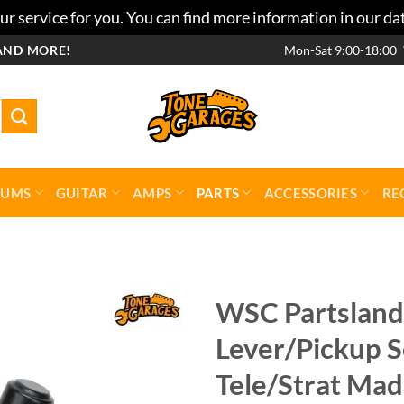
r service for you. You can find more information in our da
AND MORE!
Mon-Sat 9:00-18:00
RUMS
GUITAR
AMPS
PARTS
ACCESSORIES
RE
WSC Partslan
Lever/Pickup S
Add to
wishlist
Tele/Strat Mad