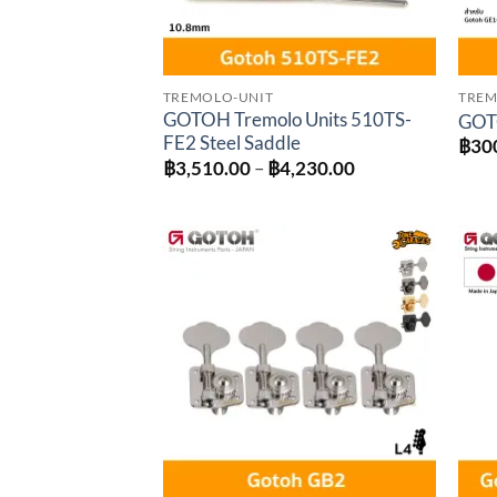
TREMOLO-UNIT
TREM
GOTOH Tremolo Units 510TS-
GOT
FE2 Steel Saddle
฿
30
Price
฿
3,510.00
–
฿
4,230.00
range:
฿3,510.00
through
฿4,230.00
Add to
wishlist