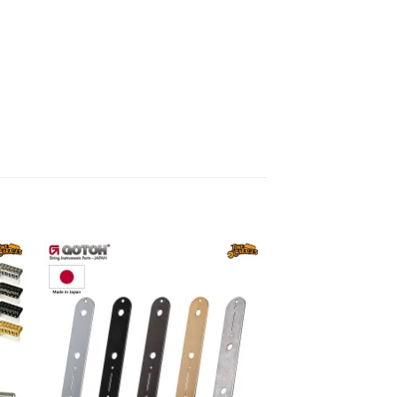
to
Add to
ist
wishlist