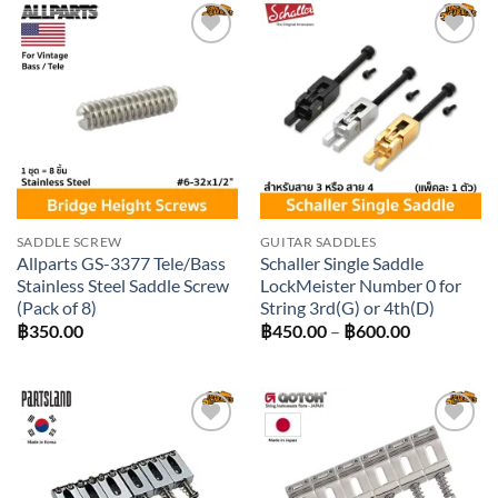
Add to
Add to
wishlist
wishlist
SADDLE SCREW
GUITAR SADDLES
Allparts GS-3377 Tele/Bass
Schaller Single Saddle
Stainless Steel Saddle Screw
LockMeister Number 0 for
(Pack of 8)
String 3rd(G) or 4th(D)
Price
฿
350.00
฿
450.00
–
฿
600.00
range:
฿450.00
through
฿600.00
Add to
Add to
wishlist
wishlist