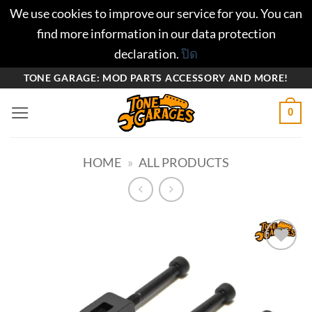
We use cookies to improve our service for you. You can
find more information in our data protection
declaration.
ปิด
ข้าม
TONE GARAGE: MOD PARTS ACCESSORY AND MORE!
ไป
0
ยัง
เนื้อหา
HOME
»
ALL PRODUCTS
Add to
wishlist