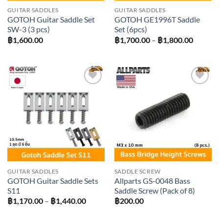
GUITAR SADDLES
GUITAR SADDLES
GOTOH Guitar Saddle Set
GOTOH GE1996T Saddle
SW-3 (3 pcs)
Set (6pcs)
Price
฿
1,600.00
฿
1,700.00
–
฿
1,800.00
range:
฿1,700
throug
฿1,800
Add to
Add to
wishlist
wishlist
GUITAR SADDLES
SADDLE SCREW
GOTOH Guitar Saddle Sets
Allparts GS-0048 Bass
S11
Saddle Screw (Pack of 8)
Price
฿
1,170.00
–
฿
1,440.00
฿
200.00
range:
฿1,170.00