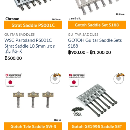
GUITAR SADDLES
GUITAR SADDLES
WSC Partsland PS001C
GOTOH Guitar Saddle Sets
Strat Saddle 10.5mm แซด
S188
เดิ้ลกีต้าร์
Price
฿
900.00
–
฿
1,200.00
range:
฿
500.00
฿900.00
through
฿1,200.0
Add to
Add to
wishlist
wishlist