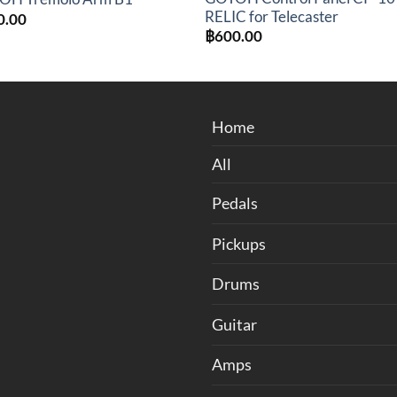
RELIC for Telecaster
0.00
฿
600.00
Home
All
Pedals
Pickups
Drums
Guitar
Amps