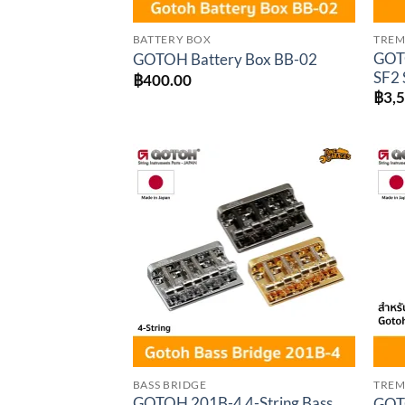
BATTERY BOX
TREM
GOTO
GOTOH Battery Box BB-02
SF2 
฿
400.00
฿
3,
Add to
wishlist
BASS BRIDGE
TREM
GOTOH 201B-4 4-String Bass
GOT