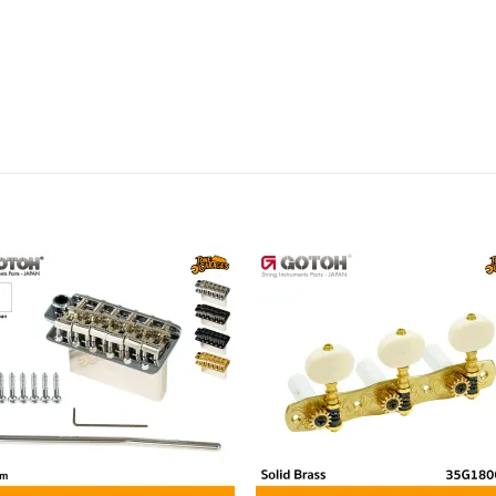
Add to
Add 
wishlist
wishl