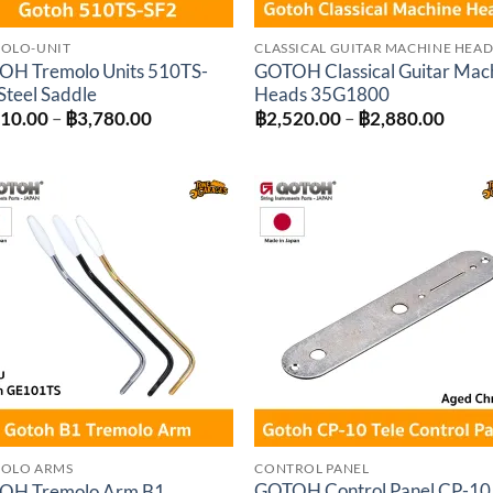
OLO-UNIT
CLASSICAL GUITAR MACHINE HEAD
H Tremolo Units 510TS-
GOTOH Classical Guitar Mac
Steel Saddle
Heads 35G1800
Price
Price
510.00
–
฿
3,780.00
฿
2,520.00
–
฿
2,880.00
range:
range
฿3,510.00
฿2,52
through
throu
฿3,780.00
฿2,88
Add to
Add 
wishlist
wishl
OLO ARMS
CONTROL PANEL
GOTOH Control Panel CP-10
OH Tremolo Arm B1