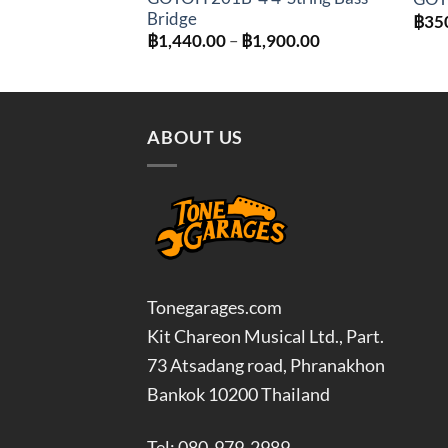
Bridge
฿
35
Price
฿
1,440.00
–
฿
1,900.00
range:
฿1,440.00
through
฿1,900.00
ABOUT US
Tonegarages.com
Kit Chareon Musical Ltd., Part.
73 Atsadang road, Phranakhon
Bankok 10200 Thailand
Tel: 080-979-2989