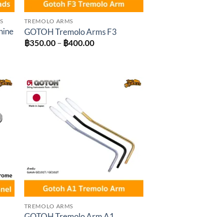
S
TREMOLO ARMS
hine
GOTOH Tremolo Arms F3
Price
฿
350.00
–
฿
400.00
range:
฿350.00
:
through
0.00
฿400.00
gh
0.00
to
Add to
ist
wishlist
TREMOLO ARMS
GOTOH Tremolo Arm A1