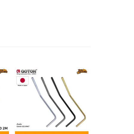
to
Add to
ist
wishlist