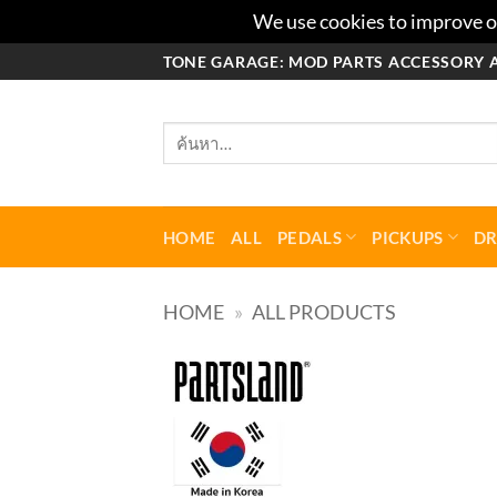
We use cookies to improve ou
ข้าม
TONE GARAGE: MOD PARTS ACCESSORY 
ไป
ยัง
ค้นหา:
เนื้อหา
HOME
ALL
PEDALS
PICKUPS
D
HOME
»
ALL PRODUCTS