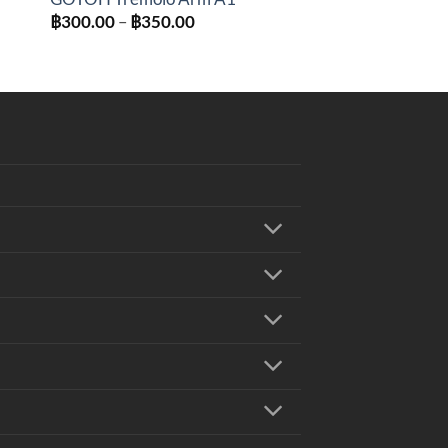
Price
฿
300.00
–
฿
350.00
range:
฿300.00
through
฿350.00