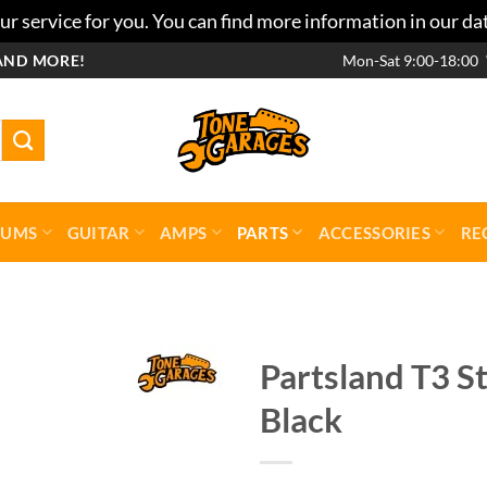
r service for you. You can find more information in our da
AND MORE!
Mon-Sat 9:00-18:00
RUMS
GUITAR
AMPS
PARTS
ACCESSORIES
RE
Partsland T3 S
Black
Add to
wishlist