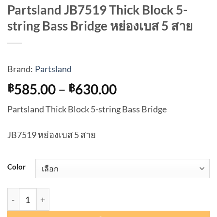
Partsland JB7519 Thick Block 5-
string Bass Bridge หย่องเบส 5 สาย
Brand:
Partsland
Price
585.00
–
630.00
฿
฿
range:
Partsland Thick Block 5-string Bass Bridge
฿585.00
through
JB7519 หย่องเบส 5 สาย
฿630.00
Color
จำนวน Partsland JB7519 Thick Block 5-string Bass Bridge 