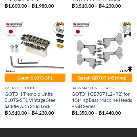
Price
Price
฿
1,800.00
–
฿
1,980.00
฿
3,510.00
–
฿
4,230.00
range:
range:
฿1,800.00
฿3,510
through
throug
฿1,980.00
฿4,230
Add to
Add to
wishlist
wishlist
TREMOLO-UNIT
BASS MACHINE HEADS
GOTOH Tremolo Units
GOTOH GB707 (L2+R2) for
510TS-SF1 Vintage Steel
4 String Bass Machine Heads
Saddle with Stud Lock
– GB Series
Price
Price
฿
3,510.00
–
฿
4,230.00
฿
1,350.00
–
฿
1,440.00
range:
range:
฿3,510.00
฿1,350
through
throug
฿4,230.00
฿1,440