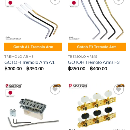
Add to
Add to
wishlist
wishlist
TREMOLO ARMS
TREMOLO ARMS
GOTOH Tremolo Arm A1
GOTOH Tremolo Arms F3
Price
Price
฿
300.00
–
฿
350.00
฿
350.00
–
฿
400.00
range:
range:
฿300.00
฿350.00
through
through
฿350.00
฿400.00
Add to
Add to
wishlist
wishlist