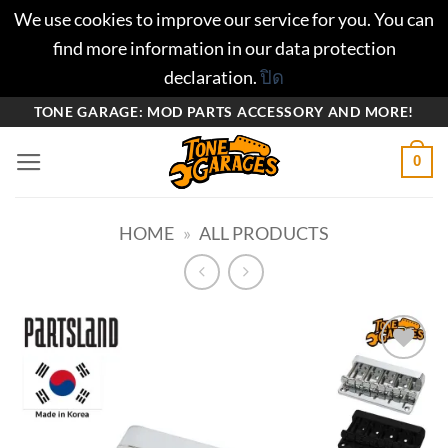
We use cookies to improve our service for you. You can
find more information in our data protection
declaration.
ปิด
ข้าม
TONE GARAGE: MOD PARTS ACCESSORY AND MORE!
ไป
0
ยัง
เนื้อหา
HOME
»
ALL PRODUCTS
Add to
wishlist