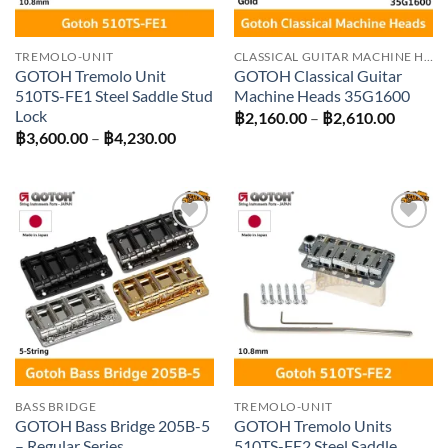
TREMOLO-UNIT
CLASSICAL GUITAR MACHINE HEADS
GOTOH Tremolo Unit
GOTOH Classical Guitar
510TS-FE1 Steel Saddle Stud
Machine Heads 35G1600
Lock
Price
฿
2,160.00
–
฿
2,610.00
range:
Price
฿
3,600.00
–
฿
4,230.00
฿2,160
range:
throug
฿3,600.00
฿2,610
through
฿4,230.00
Add to
Add to
wishlist
wishlist
BASS BRIDGE
TREMOLO-UNIT
GOTOH Bass Bridge 205B-5
GOTOH Tremolo Units
– Regular Series
510TS-FE2 Steel Saddle