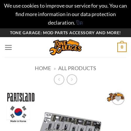
We use cookies to improve our service for you. You can
find more information in our data protection
declaration.
ปิด
ข้าม
TONE GARAGE: MOD PARTS ACCESSORY AND MORE!
ไป
0
ยัง
เนื้อหา
HOME
»
ALL PRODUCTS
Add to
wishlist