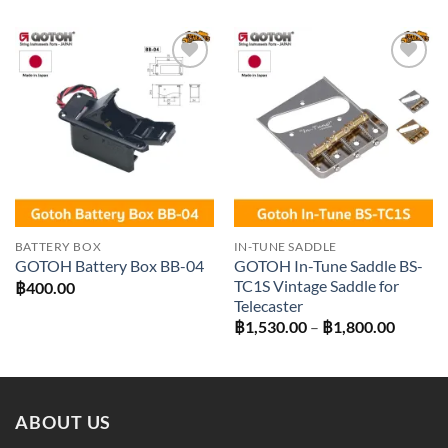
฿3,510
throug
฿4,230
Add to
Add to
wishlist
wishlist
BATTERY BOX
IN-TUNE SADDLE
GOTOH In-Tune Saddle BS-
GOTOH Battery Box BB-04
TC1S Vintage Saddle for
฿
400.00
Telecaster
Price
฿
1,530.00
–
฿
1,800.00
range:
฿1,530
throug
฿1,800
ABOUT US