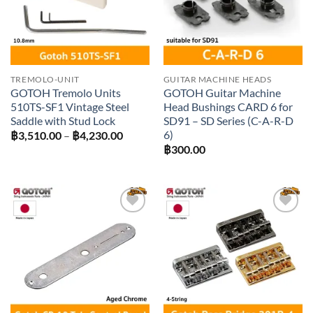
TREMOLO-UNIT
GUITAR MACHINE HEADS
GOTOH Tremolo Units
GOTOH Guitar Machine
510TS-SF1 Vintage Steel
Head Bushings CARD 6 for
Saddle with Stud Lock
SD91 – SD Series (C-A-R-D
6)
Price
฿
3,510.00
–
฿
4,230.00
range:
฿
300.00
฿3,510.00
through
฿4,230.00
Add to
Add to
wishlist
wishlist