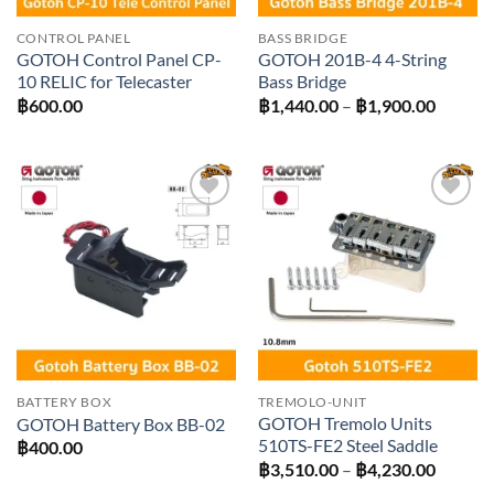
CONTROL PANEL
BASS BRIDGE
GOTOH Control Panel CP-
GOTOH 201B-4 4-String
10 RELIC for Telecaster
Bass Bridge
Price
฿
600.00
฿
1,440.00
–
฿
1,900.00
range:
฿1,440
throug
฿1,900
Add to
Add to
wishlist
wishlist
BATTERY BOX
TREMOLO-UNIT
GOTOH Tremolo Units
GOTOH Battery Box BB-02
510TS-FE2 Steel Saddle
฿
400.00
Price
฿
3,510.00
–
฿
4,230.00
range: