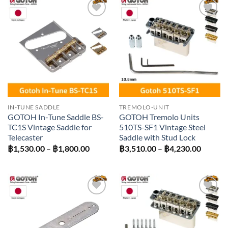
฿1,900
Add to
Add to
wishlist
wishlist
IN-TUNE SADDLE
TREMOLO-UNIT
GOTOH In-Tune Saddle BS-
GOTOH Tremolo Units
TC1S Vintage Saddle for
510TS-SF1 Vintage Steel
Telecaster
Saddle with Stud Lock
Price
Price
฿
1,530.00
–
฿
1,800.00
฿
3,510.00
–
฿
4,230.00
range:
range:
฿1,530.00
฿3,510
through
throug
฿1,800.00
฿4,230
Add to
Add to
wishlist
wishlist