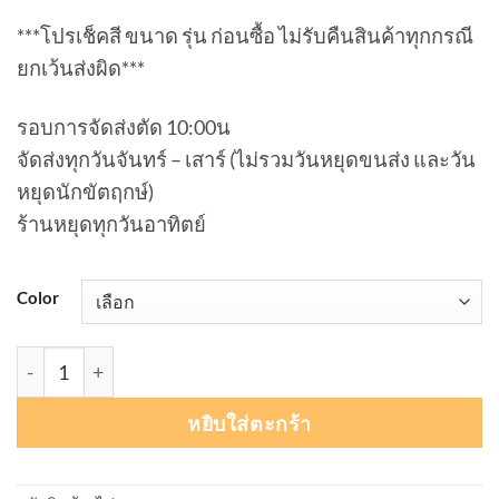
***โปรเช็คสี ขนาด รุ่น ก่อนซื้อ ไม่รับคืนสินค้าทุกกรณี
ยกเว้นส่งผิด***
รอบการจัดส่งตัด 10:00น
จัดส่งทุกวันจันทร์ – เสาร์ (ไม่รวมวันหยุดขนส่ง และวัน
หยุดนักขัตฤกษ์)
ร้านหยุดทุกวันอาทิตย์
Color
จำนวน Partsland สักหลาด หมุดสายสะพาย หนา 3mm แพค 4ชิ้น
หยิบใส่ตะกร้า