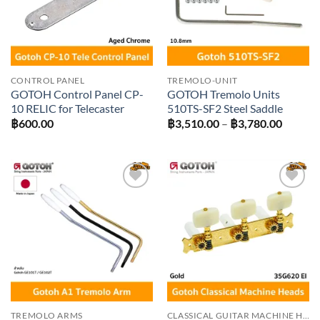
CONTROL PANEL
TREMOLO-UNIT
GOTOH Control Panel CP-
GOTOH Tremolo Units
10 RELIC for Telecaster
510TS-SF2 Steel Saddle
Price
฿
600.00
฿
3,510.00
–
฿
3,780.00
range:
฿3,510
throug
฿3,780
Add to
Add to
wishlist
wishlist
TREMOLO ARMS
CLASSICAL GUITAR MACHINE HEADS