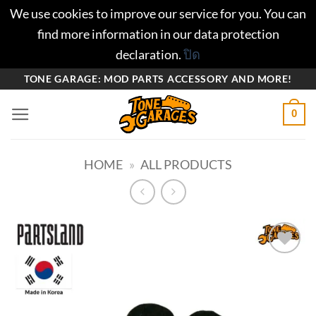
We use cookies to improve our service for you. You can
find more information in our data protection
declaration.
ปิด
ข้าม
TONE GARAGE: MOD PARTS ACCESSORY AND MORE!
ไป
0
ยัง
เนื้อหา
HOME
»
ALL PRODUCTS
Add to
wishlist