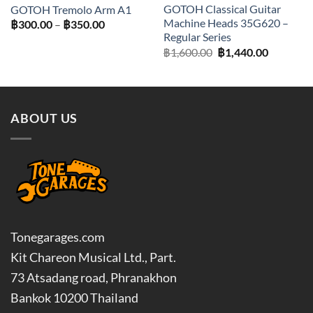
GOTOH Classical Guitar
GOTOH Tremolo Arm A1
Machine Heads 35G620 –
Price
฿
300.00
–
฿
350.00
range:
Regular Series
฿300.00
Original
Current
฿
1,600.00
฿
1,440.00
through
price
price
฿350.00
was:
is:
฿1,600.00.
฿1,440.0
ABOUT US
Tonegarages.com
Kit Chareon Musical Ltd., Part.
73 Atsadang road, Phranakhon
Bankok 10200 Thailand