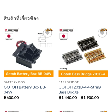
สินค้าที่เกี่ยวข้อง
Add to
Add to
wishlist
wishlist
BATTERY BOX
BASS BRIDGE
GOTOH Battery Box BB-
GOTOH 201B-4 4-String
04W
Bass Bridge
Price
฿
600.00
฿
1,440.00
–
฿
1,900.00
range:
฿1,440
throug