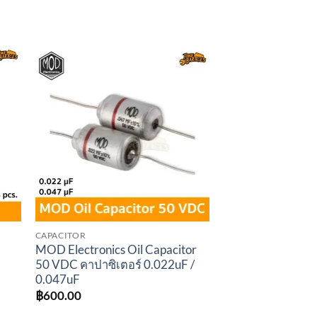
to
Add to
ist
wishlist
CAPACITOR
MOD Electronics Oil Capacitor
50 VDC คาปาซิเตอร์ 0.022uF /
0.047uF
฿
600.00