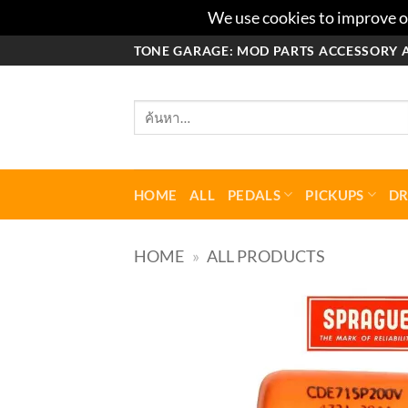
We use cookies to improve ou
ข้าม
TONE GARAGE: MOD PARTS ACCESSORY 
ไป
ยัง
ค้นหา:
เนื้อหา
HOME
ALL
PEDALS
PICKUPS
D
HOME
»
ALL PRODUCTS