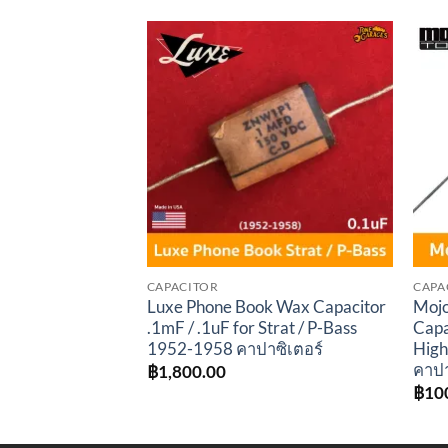
Add to
wishlist
CAPACITOR
CAPA
Luxe Phone Book Wax Capacitor
Mojo
.1mF / .1uF for Strat / P-Bass
Capa
1952-1958 คาปาซิเตอร์
High
คาปาซ
฿
1,800.00
฿
10