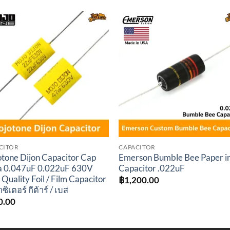
Add to
Add 
wishlist
wishl
CITOR
CAPACITOR
tone Dijon Capacitor Cap
Emerson Bumble Bee Paper in
 0.047uF 0.022uF 630V
Capacitor .022uF
 Quality Foil / Film Capacitor
฿
1,200.00
ิเตอร์ กีต้าร์ / เบส
0.00