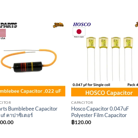
Add to
Add 
wishlist
wishl
CITOR
CAPACITOR
arts Bumblebee Capacitor
Hosco Capacitor 0.047uF
 uf คาปาซิเตอร์
Polyester Film Capacitor
200.00
฿
120.00