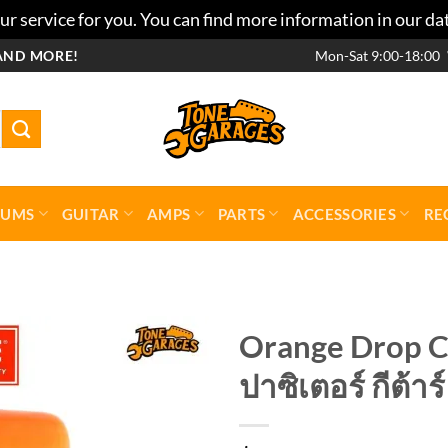
r service for you. You can find more information in our da
AND MORE!
Mon-Sat 9:00-18:00
RUMS
GUITAR
AMPS
PARTS
ACCESSORIES
RE
Orange Drop C
ปาซิเตอร์ กีต้าร์
Add to
wishlist