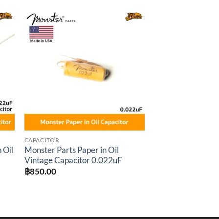
to
Add to
ist
wishlist
CAPACITOR
 Oil
Monster Parts Paper in Oil
Vintage Capacitor 0.022uF
฿
850.00