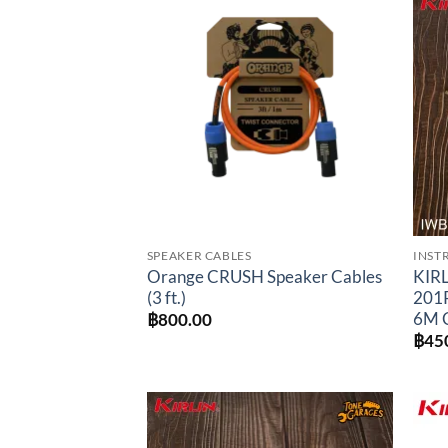
Add to
wishlist
SPEAKER CABLES
INST
Orange CRUSH Speaker Cables
KIRL
(3 ft.)
201P
6M 
฿
800.00
฿
45