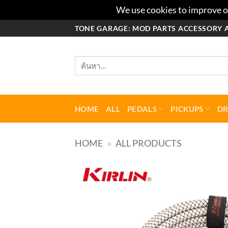
We use cookies to improve ou
ข้าม
TONE GARAGE: MOD PARTS ACCESSORY 
ไป
ยัง
ค้นหา:
เนื้อหา
HOME
ALL
PEDALS
PICKUPS
D
HOME
»
ALL PRODUCTS