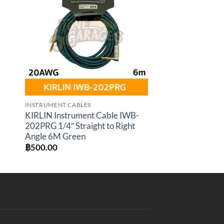
to
Add to
ist
wishlist
INSTRUMENT CABLES
KIRLIN Instrument Cable IWB-
202PRG 1/4″ Straight to Right
Angle 6M Green
฿
500.00