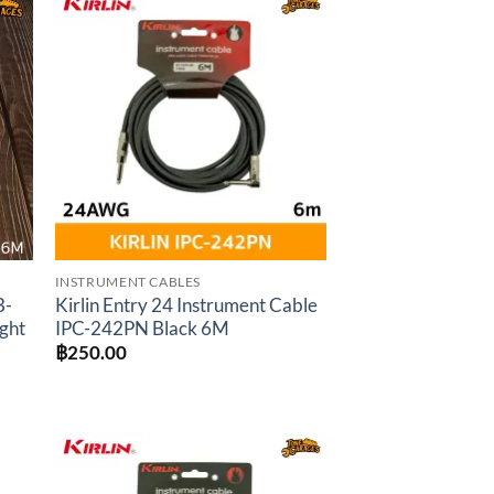
to
Add to
ist
wishlist
INSTRUMENT CABLES
B-
Kirlin Entry 24 Instrument Cable
ight
IPC-242PN Black 6M
฿
250.00