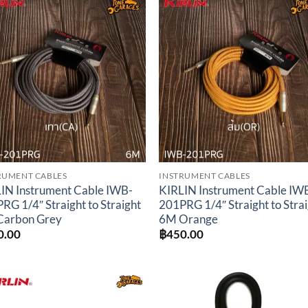
Add to
Add 
wishlist
wishl
RUMENT CABLES
INSTRUMENT CABLES
IN Instrument Cable IWB-
KIRLIN Instrument Cable IW
RG 1/4″ Straight to Straight
201PRG 1/4″ Straight to Stra
Carbon Grey
6M Orange
0.00
฿
450.00