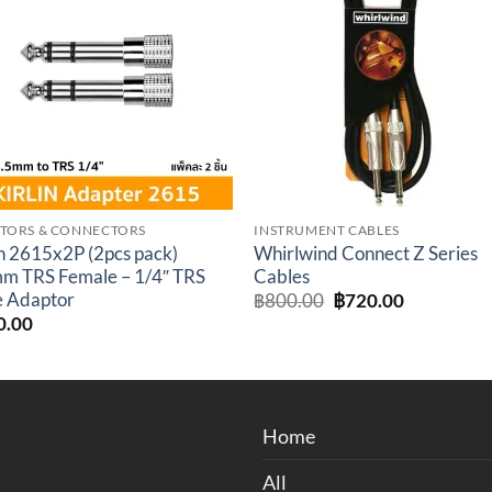
Add to
Add 
wishlist
wishl
TORS & CONNECTORS
INSTRUMENT CABLES
in 2615x2P (2pcs pack)
Whirlwind Connect Z Series
m TRS Female – 1/4″ TRS
Cables
 Adaptor
Original
Current
฿
800.00
฿
720.00
price
price
0.00
was:
is:
฿800.00.
฿720.00.
Home
All