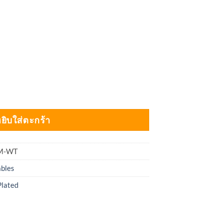
able IWB-202PRG 1/4" Straight to Right Angle 3M White ชิ
ยิบใส่ตะกร้า
M-WT
ables
Plated