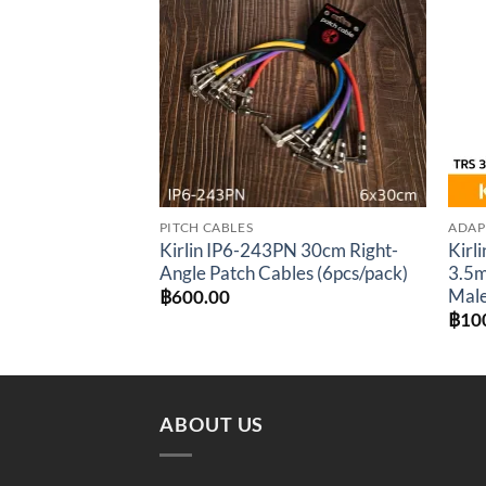
Add to
wishlist
PITCH CABLES
ADAP
Kirlin IP6-243PN 30cm Right-
Kirl
Angle Patch Cables (6pcs/pack)
3.5m
Male
฿
600.00
฿
10
ABOUT US