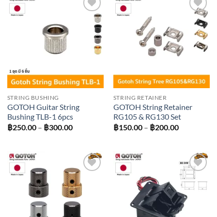
Add to
Add to
wishlist
wishlist
STRING BUSHING
STRING RETAINER
GOTOH Guitar String
GOTOH String Retainer
Bushing TLB-1 6pcs
RG105 & RG130 Set
Price
Price
฿
250.00
–
฿
300.00
฿
150.00
–
฿
200.00
range:
range:
฿250.00
฿150.00
through
through
฿300.00
฿200.00
Add to
Add to
wishlist
wishlist