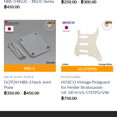
NBS-3 RELIC – RELIC Series
Price
฿
250.00
–
฿
300.00
range:
฿
450.00
฿250.00
through
฿300.00
Add to
Add to
wishlist
wishlist
NECK JOINT PLATE
PICKGUARD
GOTOH NBS-3 Neck Joint
HOSCO Vintage Pickguard
Plate
for Fender Stratocaster
54′-58′ H-VS-57STPG/VW
Price
฿
350.00
–
฿
450.00
range:
฿
750.00
฿350.00
through
฿450.00