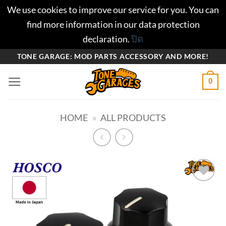
We use cookies to improve our service for you. You can
find more information in our data protection
declaration.
ปิด
ข้าม
TONE GARAGE: MOD PARTS ACCESSORY AND MORE!
ไป
0
ยัง
เนื้อหา
HOME
»
ALL PRODUCTS
Add to
wishlist