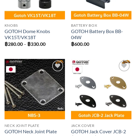
KNOBS
BATTERY BOX
GOTOH Dome Knobs
GOTOH Battery Box BB-
VK15T/VK18T
04W
Price
฿
280.00
–
฿
330.00
฿
600.00
range:
฿280.00
through
฿330.00
Add to
Add to
wishlist
wishlist
NECK JOINT PLATE
JACK COVER
GOTOH Neck Joint Plate
GOTOH Jack Cover JCB-2