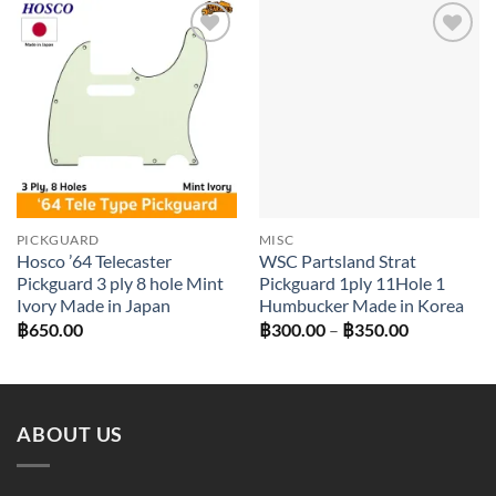
Add to
Add to
wishlist
wishlist
PICKGUARD
MISC
Hosco ’64 Telecaster
WSC Partsland Strat
Pickguard 3 ply 8 hole Mint
Pickguard 1ply 11Hole 1
Ivory Made in Japan
Humbucker Made in Korea
Price
฿
650.00
฿
300.00
–
฿
350.00
range:
฿300.00
through
฿350.00
ABOUT US