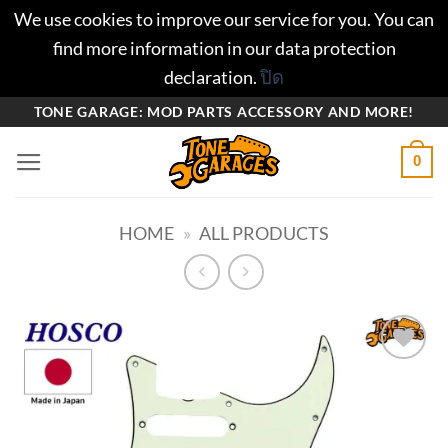
We use cookies to improve our service for you. You can
find more information in our data protection
declaration.
ปิด
ข้าม
TONE GARAGE: MOD PARTS ACCESSORY AND MORE!
ไป
0
ยัง
เนื้อหา
HOME
»
ALL PRODUCTS
Add to
wishlist