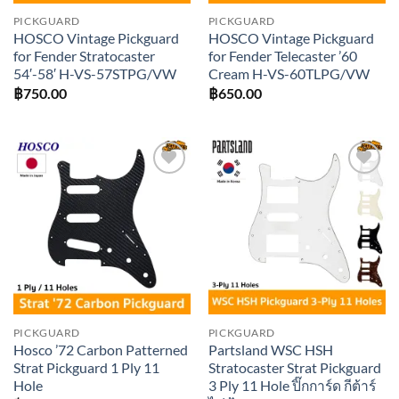
PICKGUARD
PICKGUARD
HOSCO Vintage Pickguard
HOSCO Vintage Pickguard
for Fender Stratocaster
for Fender Telecaster ’60
54′-58′ H-VS-57STPG/VW
Cream H-VS-60TLPG/VW
฿
750.00
฿
650.00
Add to
Add to
wishlist
wishlist
PICKGUARD
PICKGUARD
Hosco ’72 Carbon Patterned
Partsland WSC HSH
Strat Pickguard 1 Ply 11
Stratocaster Strat Pickguard
Hole
3 Ply 11 Hole ปิ๊กการ์ด กีต้าร์