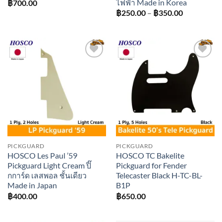
ไฟฟ้า Made in Korea
฿
700.00
Price
฿
250.00
–
฿
350.00
range:
฿250.00
through
฿350.00
Add to
Add to
wishlist
wishlist
PICKGUARD
PICKGUARD
HOSCO Les Paul ’59
HOSCO TC Bakelite
Pickguard Light Cream ปิ๊
Pickguard for Fender
กการ์ด เลสพอล ชั้นเดียว
Telecaster Black H-TC-BL-
Made in Japan
B1P
฿
400.00
฿
650.00