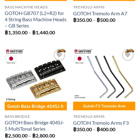
BASS MACHINE HEADS
TREMOLO ARMS
GOTOH GB707 (L2+R2) for
GOTOH Tremolo Arm A7
4 String Bass Machine Heads
Price
฿
350.00
–
฿
500.00
range:
– GB Series
฿350.00
Price
฿
1,350.00
–
฿
1,440.00
through
range:
฿500.00
฿1,350.00
through
฿1,440.00
Add to
Add to
wishlist
wishlist
BASS BRIDGE
TREMOLO ARMS
GOTOH Bass Bridge 404SJ-
GOTOH Tremolo Arms F3
5 MultiTonal Series
Price
฿
350.00
–
฿
400.00
range:
Price
฿
2,500.00
–
฿
2,800.00
฿350.00
range: