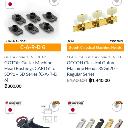
Add to
Add to
wishlist
wishlist
GUITAR MACHINE HEADS
CLASSICAL GUITAR MACHINE HEADS
GOTOH Guitar Machine
GOTOH Classical Guitar
Head Bushings CARD 6 for
Machine Heads 35G620 –
SD91 – SD Series (C-A-R-D
Regular Series
6)
Original
Current
฿
1,600.00
฿
1,440.00
price
price
฿
300.00
was:
is:
฿1,600.00.
฿1,440.0
Add to
Add to
wishlist
wishlist