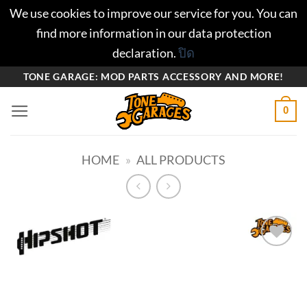
We use cookies to improve our service for you. You can
find more information in our data protection
declaration.
ปิด
ข้าม
TONE GARAGE: MOD PARTS ACCESSORY AND MORE!
ไป
0
ยัง
เนื้อหา
HOME
»
ALL PRODUCTS
Add to
wishlist