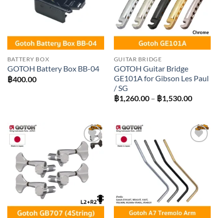
BATTERY BOX
GUITAR BRIDGE
GOTOH Guitar Bridge
GOTOH Battery Box BB-04
GE101A for Gibson Les Paul
฿
400.00
/ SG
Price
฿
1,260.00
–
฿
1,530.00
range:
฿1,260
throug
฿1,530
Add to
Add to
wishlist
wishlist