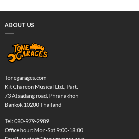
through
฿2,500.00
฿400.00
through
฿2,800.00
ABOUT US
Tonegarages.com
Kit Chareon Musical Ltd., Part.
73 Atsadang road, Phranakhon
Bankok 10200 Thailand
Tel: 080-979-2989
Office hour: Mon-Sat 9:00-18:00
Email: contact@tonegarages.com