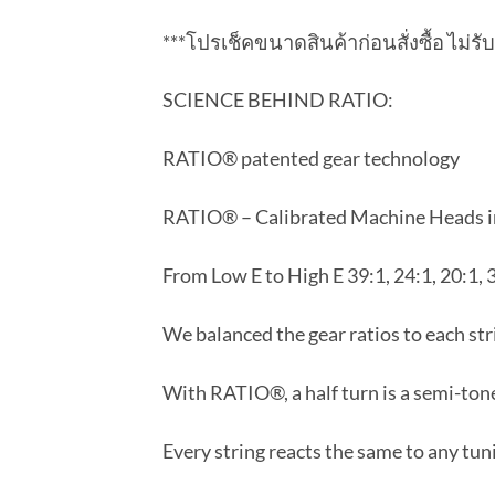
***โปรเช็คขนาดสินค้าก่อนสั่งซื้อ ไม่รับ
SCIENCE BEHIND RATIO:
RATIO® patented gear technology
RATIO® – Calibrated Machine Heads inc
From Low E to High E 39:1, 24:1, 20:1, 3
We balanced the gear ratios to each str
With RATIO®, a half turn is a semi-ton
Every string reacts the same to any tun