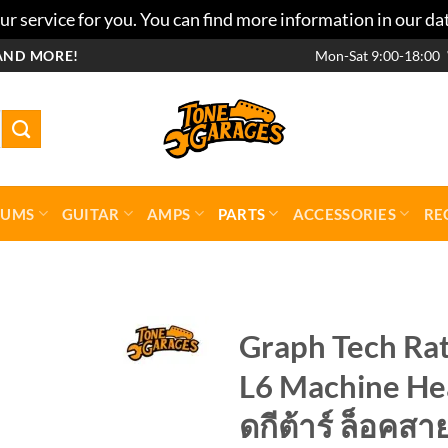
r service for you. You can find more information in our da
AND MORE!
Mon-Sat 9:00-18:00
RUMS
GUITAR
AMPS
PARTS
ACCESSORIES
RE
Graph Tech Rat
L6 Machine Hea
Add to
wishlist
ดกีต้าร์ ล็อคสา