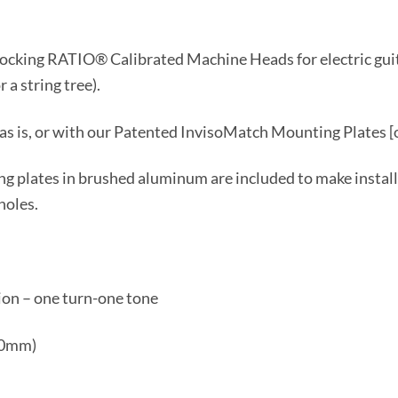
Locking RATIO® Calibrated Machine Heads for electric guita
 a string tree).
d as is, or with our Patented InvisoMatch Mounting Plates [
ng plates in brushed aluminum are included to make install
holes.
tion – one turn-one tone
(10mm)