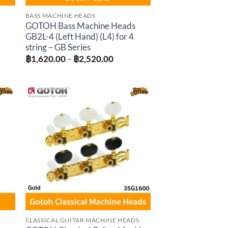
BASS MACHINE HEADS
GOTOH Bass Machine Heads
GB2L-4 (Left Hand) (L4) for 4
string – GB Series
Price
฿
1,620.00
–
฿
2,520.00
range:
฿1,620.00
through
฿2,520.00
to
Add to
ist
wishlist
CLASSICAL GUITAR MACHINE HEADS