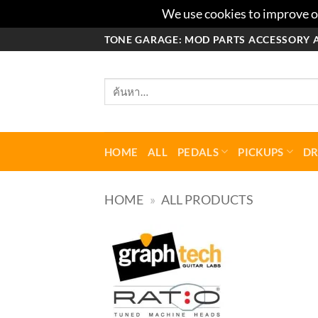
We use cookies to improve ou
ข้าม
TONE GARAGE: MOD PARTS ACCESSORY 
ไป
ยัง
ค้นหา:
เนื้อหา
HOME
ALL
PEDALS
PICKUPS
D
HOME
»
ALL PRODUCTS