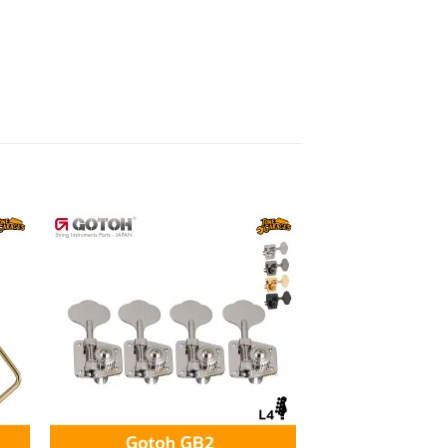
to
Add to
ist
wishlist