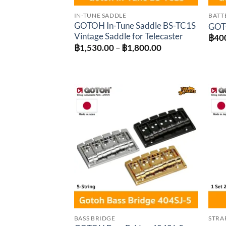
IN-TUNE SADDLE
BATT
GOTOH In-Tune Saddle BS-TC1S
GOT
Vintage Saddle for Telecaster
฿
40
Price
฿
1,530.00
–
฿
1,800.00
range:
฿1,530.00
through
฿1,800.00
Add to
wishlist
BASS BRIDGE
STRA