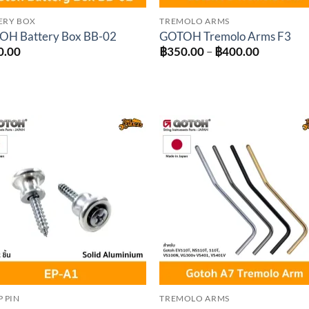
ERY BOX
TREMOLO ARMS
OH Battery Box BB-02
GOTOH Tremolo Arms F3
Price
0.00
฿
350.00
–
฿
400.00
range:
฿350.00
through
฿400.00
Add to
Add 
wishlist
wishl
P PIN
TREMOLO ARMS