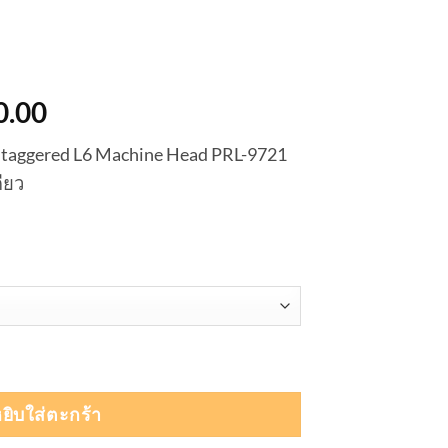
nal
Current
0.00
price
 Staggered L6 Machine Head PRL-9721
is:
ดียว
0.00.
฿4,950.00.
ing Staggered L6 Machine Head PRL-9721 ลูกบิดกีต้าร์ ล็อค
ยิบใส่ตะกร้า