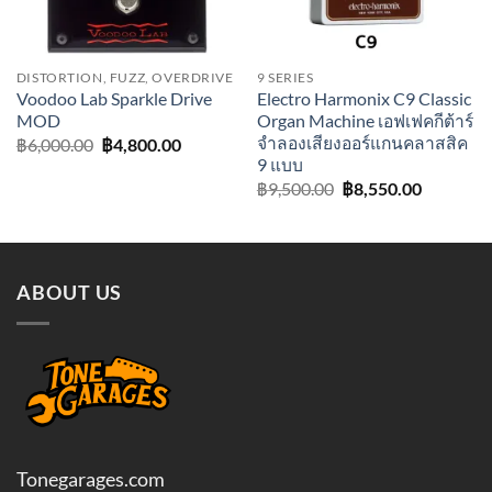
DISTORTION, FUZZ, OVERDRIVE
9 SERIES
Voodoo Lab Sparkle Drive
Electro Harmonix C9 Classic
MOD
Organ Machine เอฟเฟคกีต้าร์
จำลองเสียงออร์แกนคลาสสิค
Original
Current
฿
6,000.00
฿
4,800.00
price
price
9 แบบ
was:
is:
Original
Current
฿
9,500.00
฿
8,550.00
฿6,000.00.
฿4,800.00.
price
price
was:
is:
฿9,500.00.
฿8,550.0
ABOUT US
Tonegarages.com