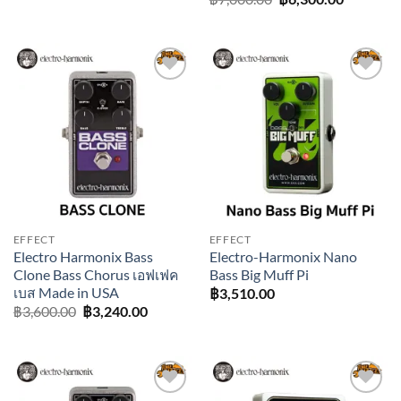
฿6,000.00.
฿4,800.00.
price
price
was:
is:
฿7,000.00.
฿6,300.0
Add to
Add to
wishlist
wishlist
EFFECT
EFFECT
Electro Harmonix Bass
Electro-Harmonix Nano
Clone Bass Chorus เอฟเฟค
Bass Big Muff Pi
เบส Made in USA
฿
3,510.00
Original
Current
฿
3,600.00
฿
3,240.00
price
price
was:
is:
฿3,600.00.
฿3,240.00.