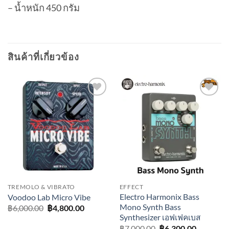
– น้ำหนัก 450 กรัม
สินค้าที่เกี่ยวข้อง
Add to
Add to
wishlist
wishlist
TREMOLO & VIBRATO
EFFECT
Electro Harmonix Bass
Voodoo Lab Micro Vibe
Mono Synth Bass
Original
Current
฿
6,000.00
฿
4,800.00
price
price
Synthesizer เอฟเฟคเบส
was:
is:
Original
Current
฿
7,000.00
฿
6,300.00