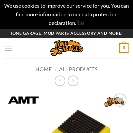
We use cookies to improve our service for you. You can
find more information in our data protection
declaration.
ปิด
ข้าม
TONE GARAGE: MOD PARTS ACCESSORY AND MORE!
ไป
0
ยัง
เนื้อหา
HOME
»
ALL PRODUCTS
Add to
wishlist