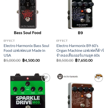
Add to
Add to
wishlist
wishlist
EFFECT
EFFECT
Electro Harmonix Bass Soul
Electro Harmonix B9 60’s
Food เอฟเฟคเบส Made in
Organ Machine เอฟเฟคกีต้าร์
USA
จำลองเสียงออร์แกนยุค 60s
Original
Current
Original
Current
฿
5,000.00
฿
4,500.00
฿
8,500.00
฿
7,650.00
price
price
price
price
was:
is:
was:
is:
฿5,000.00.
฿4,500.00.
฿8,500.00.
฿7,650.0
Add to
Add to
wishlist
wishlist