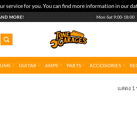
r service for you. You can find more information in our da
AND MORE!
Mon-Sat 9:00-18:00
RUMS
GUITAR
AMPS
PARTS
ACCESSORIES
RE
แสดง 1