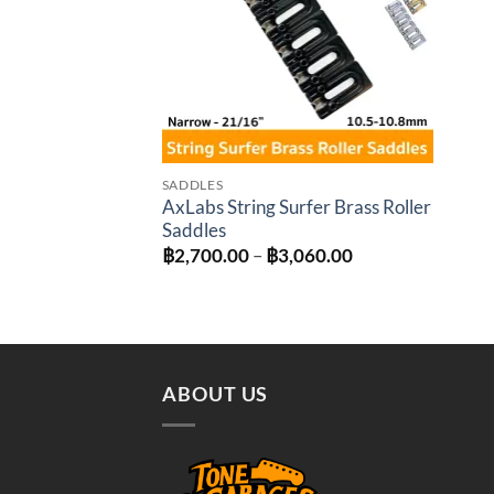
SADDLES
AxLabs String Surfer Brass Roller
Saddles
Price
฿
2,700.00
–
฿
3,060.00
range:
฿2,700.00
through
฿3,060.00
ABOUT US